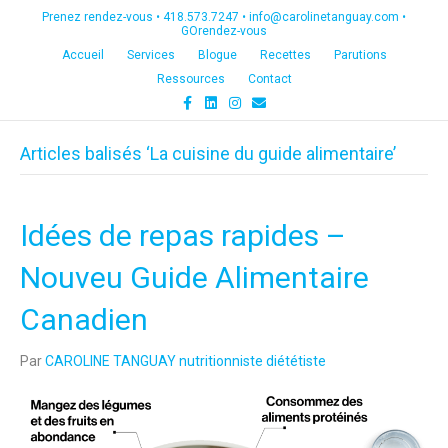
Prenez rendez-vous •
418.573.7247
•
info@carolinetanguay.com
•
GOrendez-vous
Accueil
Services
Blogue
Recettes
Parutions
Ressources
Contact
F
L
I
E
a
i
n
m
c
n
s
a
e
k
t
i
Articles balisés ‘La cuisine du guide alimentaire’
b
e
a
l
o
d
g
o
i
r
k
n
a
m
Idées de repas rapides –
Nouveu Guide Alimentaire
Canadien
Par
CAROLINE TANGUAY nutritionniste diététiste