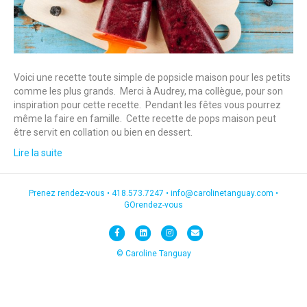
Voici une recette toute simple de popsicle maison pour les petits
comme les plus grands. Merci à Audrey, ma collègue, pour son
inspiration pour cette recette. Pendant les fêtes vous pourrez
même la faire en famille. Cette recette de pops maison peut
être servit en collation ou bien en dessert.
Lire la suite
Prenez rendez-vous •
418.573.7247
•
info@carolinetanguay.com
•
GOrendez-vous
F
L
I
E
a
i
n
m
© Caroline Tanguay
c
n
s
a
e
k
t
i
b
e
a
l