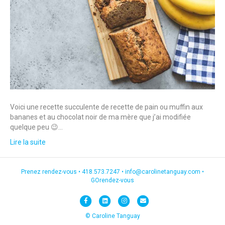
Voici une recette succulente de recette de pain ou muffin aux
bananes et au chocolat noir de ma mère que j’ai modifiée
quelque peu 😉…
Lire la suite
Prenez rendez-vous •
418.573.7247
•
info@carolinetanguay.com
•
GOrendez-vous
F
L
I
E
a
i
n
m
© Caroline Tanguay
c
n
s
a