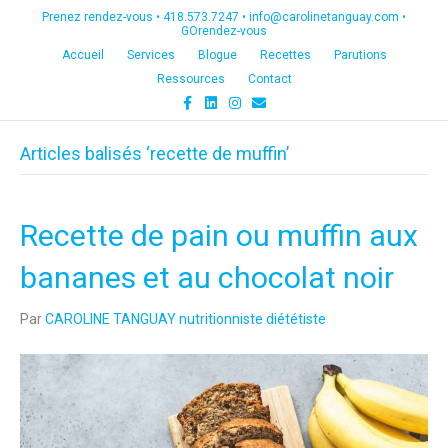
Prenez rendez-vous •
418.573.7247
•
info@carolinetanguay.com
•
GOrendez-vous
Accueil
Services
Blogue
Recettes
Parutions
Ressources
Contact
F
L
I
E
a
i
n
m
c
n
s
a
e
k
t
i
Articles balisés ‘recette de muffin’
b
e
a
l
o
d
g
o
i
r
k
n
a
m
Recette de pain ou muffin aux
bananes et au chocolat noir
Par
CAROLINE TANGUAY nutritionniste diététiste