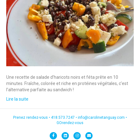
Une recette de salade d’haricots noirs et féta prête en 10
minutes. Fraîche, colorée et riche en protéines végétales, c’est
l’alternative parfaite au sandwich !
Lire la suite
Prenez rendez-vous •
418.573.7247
•
info@carolinetanguay.com
•
GOrendez-vous
F
L
I
E