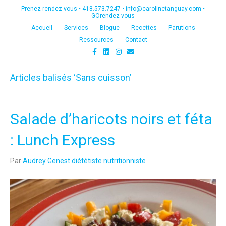
Prenez rendez-vous •
418.573.7247
•
info@carolinetanguay.com
•
GOrendez-vous
Accueil
Services
Blogue
Recettes
Parutions
Ressources
Contact
F
L
I
E
a
i
n
m
c
n
s
a
e
k
t
i
Articles balisés ‘Sans cuisson’
b
e
a
l
o
d
g
o
i
r
k
n
a
m
Salade d’haricots noirs et féta
: Lunch Express
Par
Audrey Genest diététiste nutritionniste