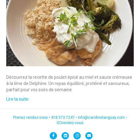
Découvrez la recette de poulet épicé au miel et sauce crémeuse
à la lime de Delphine. Un repas équilibré, protéiné et savoureux,
parfait pour vos soirs de semaine.
Lire la suite
Prenez rendez-vous •
418.573.7247
•
info@carolinetanguay.com
•
GOrendez-vous
F
L
I
E