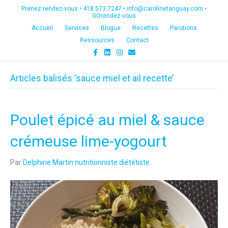
Prenez rendez-vous •
418.573.7247
•
info@carolinetanguay.com
•
GOrendez-vous
Accueil
Services
Blogue
Recettes
Parutions
Ressources
Contact
F
L
I
E
a
i
n
m
c
n
s
a
e
k
t
i
Articles balisés ‘sauce miel et ail recette’
b
e
a
l
o
d
g
o
i
r
k
n
a
m
Poulet épicé au miel & sauce
crémeuse lime-yogourt
Par
Delphine Martin nutritionniste diététiste