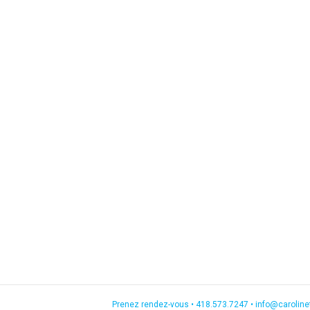
Prenez rendez-vous •
418.573.7247
•
info@carolin