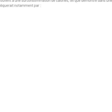
 souvent à une surconsommation de calories, tel que démontré dans un
pliquerait notamment par :