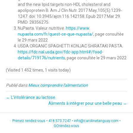
and the new lipid targets non-HDL cholesterol and
apolipoprotein B. Am J Clin Nutr. 2017 May;105(5):1239-
1247. doi: 10.3945/ajcn.116.142158. Epub 2017 Mar 29.
PMID: 28356275.
NuPasta. Valeur nutritive.
https://www.
nupasta.com/fr/quest-ce-que-
nupasta/
, page consultée
le 29 mars 2022
USDA.ORGANIC SPAGHETTI KONJAC SHIRATAKI PASTA.
https://fdc.nal.usda.
gov/fdc-app.html#/food-
details/719176/nutrients
, page consultée le 29 mars 2022
(Visited 1 452 times, 1 visits today)
Publié dans
Mieux comprendre l'alimentation
← L’intolérance au lactose
Aliments à intégrer pour une belle peau →
Prenez rendez-vous •
418.573.7247
•
info@carolinetanguay.com
•
GOrendez-vous