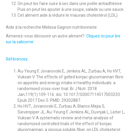
On peut les faire cuire à sec dans une poêle antiadhésive.
Puis on peut les ajouter à une soupe, salade ou une sauce.
Cet aliment aide à réduire le mauvais cholestérol (LDL).
Aide à la recherche Melissa Gagnon nutritionniste
Aimeriez-vous découvrir un autre aliment?
Cliquez ici pour lire
sur la salicorne.
Références:
Au-Yeung F, Jovanovski E, Jenkins AL, Zurbau A, Ho HVT,
Vuksan V. The effects of gelled konjac glucomannan fibre
on appetite and energy intake in healthy individuals: a
randomised cross-over trial. Br J Nutr. 2018
Jan;119(1):109-116. doi: 10.1017/S0007114517003233.
Epub 2017 Dec 5. PMID: 29202887.
Ho HVT, Jovanovski E, Zurbau A, Blanco Mejia S,
Sievenpiper JL, Au-Yeung F, Jenkins AL, Duvnjak L, Leiter L,
Vuksan V. A systematic review and meta-analysis of
randomized controlled trials of the effect of konjac
glucomannan, a viscous soluble fiber, on LDL cholesterol