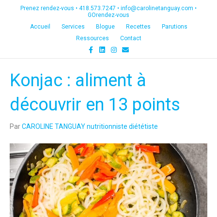
Prenez rendez-vous •
418.573.7247
•
info@carolinetanguay.com
•
GOrendez-vous
Accueil
Services
Blogue
Recettes
Parutions
Ressources
Contact
F
L
I
E
a
i
n
m
c
n
s
a
e
k
t
i
Konjac : aliment à
b
e
a
l
o
d
g
o
i
r
k
n
a
découvrir en 13 points
m
Par
CAROLINE TANGUAY nutritionniste diététiste