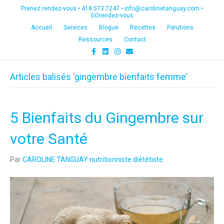
Prenez rendez-vous •
418.573.7247
•
info@carolinetanguay.com
•
GOrendez-vous
Accueil
Services
Blogue
Recettes
Parutions
Ressources
Contact
F
L
I
E
a
i
n
m
c
n
s
a
e
k
t
i
Articles balisés ‘gingembre bienfaits femme’
b
e
a
l
o
d
g
o
i
r
k
n
a
m
5 Bienfaits du Gingembre sur
votre Santé
Par
CAROLINE TANGUAY nutritionniste diététiste