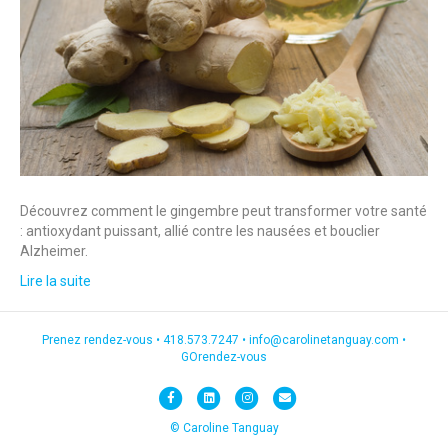
Découvrez comment le gingembre peut transformer votre santé
: antioxydant puissant, allié contre les nausées et bouclier
Alzheimer.
Lire la suite
Prenez rendez-vous •
418.573.7247
•
info@carolinetanguay.com
•
GOrendez-vous
F
L
I
E
a
i
n
m
© Caroline Tanguay
c
n
s
a