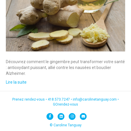
Découvrez comment le gingembre peut transformer votre santé
: antioxydant puissant, allié contre les nausées et bouclier
Alzheimer.
Lire la suite
Prenez rendez-vous •
418.573.7247
•
info@carolinetanguay.com
•
GOrendez-vous
F
L
I
E
a
i
n
m
© Caroline Tanguay
c
n
s
a