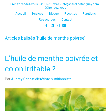
Prenez rendez-vous •
418.573.7247
•
info@carolinetanguay.com
•
GOrendez-vous
Accueil
Services
Blogue
Recettes
Parutions
Ressources
Contact
F
L
I
E
a
i
n
m
c
n
s
a
e
k
t
i
Articles balisés ‘huile de menthe poivrée’
b
e
a
l
o
d
g
o
i
r
k
n
a
m
L’huile de menthe poivrée et
colon irritable ?
Par
Audrey Genest diététiste nutritionniste