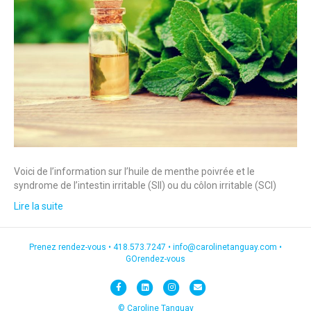
Voici de l’information sur l’huile de menthe poivrée et le
syndrome de l’intestin irritable (SII) ou du côlon irritable (SCI)
Lire la suite
Prenez rendez-vous •
418.573.7247
•
info@carolinetanguay.com
•
GOrendez-vous
F
L
I
E
a
i
n
m
© Caroline Tanguay