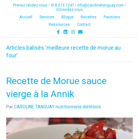
Prenez rendez-vous •
418.573.7247
•
info@carolinetanguay.com
•
GOrendez-vous
Accueil
Services
Blogue
Recettes
Parutions
Ressources
Contact
F
L
I
E
a
i
n
m
c
n
s
a
e
k
t
i
Articles balisés ‘meilleure recette de morue au
b
e
a
l
o
d
g
four’
o
i
r
k
n
a
m
Recette de Morue sauce
vierge à la Annik
Par
CAROLINE TANGUAY nutritionniste diététiste