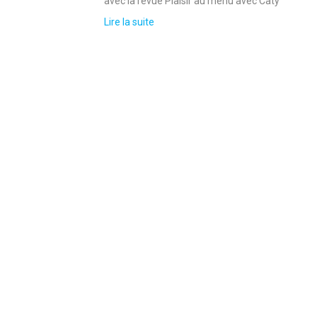
avec la revue Plaisir au menu avec Caty
Lire la suite