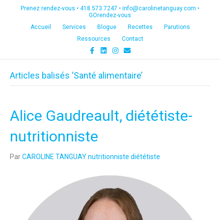
Prenez rendez-vous •
418.573.7247
•
info@carolinetanguay.com
•
GOrendez-vous
Accueil
Services
Blogue
Recettes
Parutions
Ressources
Contact
F
L
I
E
a
i
n
m
c
n
s
a
e
k
t
i
Articles balisés ‘Santé alimentaire’
b
e
a
l
o
d
g
o
i
r
k
n
a
m
Alice Gaudreault, diététiste-
nutritionniste
Par
CAROLINE TANGUAY nutritionniste diététiste