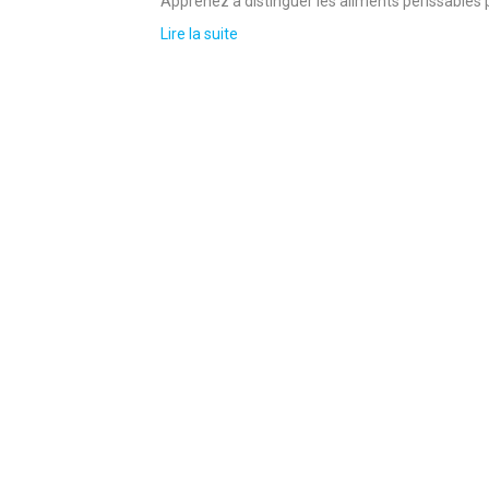
Apprenez à distinguer les aliments périssables 
Lire la suite