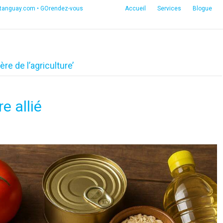
etanguay.com
•
GOrendez-vous
Accueil
Services
Blogue
re de l’agriculture’
e allié