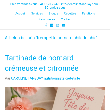
Prenez rendez-vous •
418.573.7247
•
info@carolinetanguay.com
•
GOrendez-vous
Accueil
Services
Blogue
Recettes
Parutions
Ressources
Contact
F
L
I
E
a
i
n
m
c
n
s
a
e
k
t
i
Articles balisés ‘trempette homard philadelphia’
b
e
a
l
o
d
g
o
i
r
k
n
a
m
Tartinade de homard
crémeuse et citronnée
Par
CAROLINE TANGUAY nutritionniste diététiste