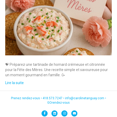
💝 Préparez une tartinade de homard crémeuse et citronnée
pour la Fête des Mères. Une recette simple et savoureuse pour
un moment gourmand en famille. 🥳
Lire la suite
Prenez rendez-vous •
418.573.7247
•
info@carolinetanguay.com
•
GOrendez-vous
F
L
I
E