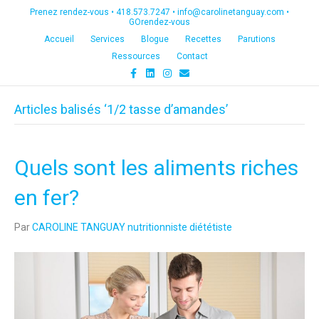
Prenez rendez-vous •
418.573.7247
•
info@carolinetanguay.com
•
GOrendez-vous
Accueil
Services
Blogue
Recettes
Parutions
Ressources
Contact
F
L
I
E
a
i
n
m
c
n
s
a
e
k
t
i
Articles balisés ‘1/2 tasse d’amandes’
b
e
a
l
o
d
g
o
i
r
k
n
a
m
Quels sont les aliments riches
en fer?
Par
CAROLINE TANGUAY nutritionniste diététiste