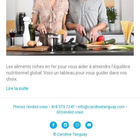
Les aliments riches en fer pour vous aider à atteindre l’équilibre
nutritionnel global: Voici un tableau pour vous guider dans vos
choix.
Lire la suite
Prenez rendez-vous •
418.573.7247
•
info@carolinetanguay.com
•
GOrendez-vous
F
L
I
E
a
i
n
m
© Caroline Tanguay
c
n
s
a