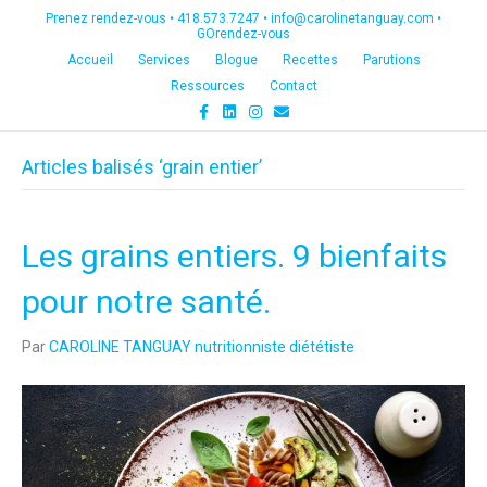
Prenez rendez-vous •
418.573.7247
•
info@carolinetanguay.com
•
GOrendez-vous
Accueil
Services
Blogue
Recettes
Parutions
Ressources
Contact
F
L
I
E
a
i
n
m
c
n
s
a
e
k
t
i
Articles balisés ‘grain entier’
b
e
a
l
o
d
g
o
i
r
k
n
a
m
Les grains entiers. 9 bienfaits
pour notre santé.
Par
CAROLINE TANGUAY nutritionniste diététiste