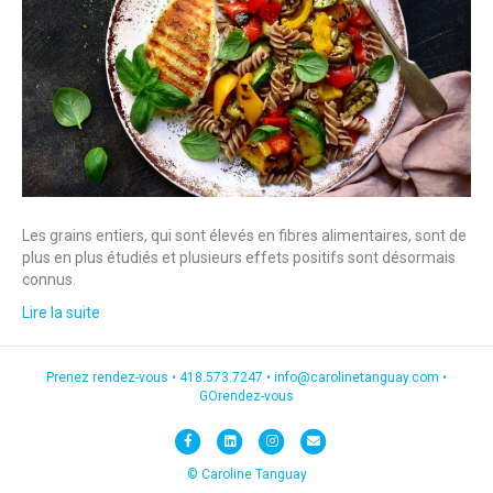
Les grains entiers, qui sont élevés en fibres alimentaires, sont de
plus en plus étudiés et plusieurs effets positifs sont désormais
connus.
Lire la suite
Prenez rendez-vous •
418.573.7247
•
info@carolinetanguay.com
•
GOrendez-vous
F
L
I
E
a
i
n
m
© Caroline Tanguay
c
n
s
a