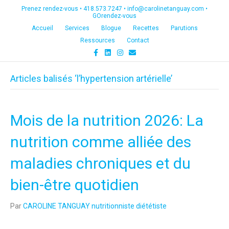
Prenez rendez-vous •
418.573.7247
•
info@carolinetanguay.com
•
GOrendez-vous
Accueil
Services
Blogue
Recettes
Parutions
Ressources
Contact
F
L
I
E
a
i
n
m
c
n
s
a
e
k
t
i
Articles balisés ‘l’hypertension artérielle’
b
e
a
l
o
d
g
o
i
r
k
n
a
m
Mois de la nutrition 2026: La
nutrition comme alliée des
maladies chroniques et du
bien-être quotidien
Par
CAROLINE TANGUAY nutritionniste diététiste