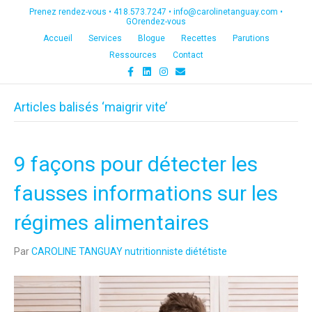
Prenez rendez-vous •
418.573.7247
•
info@carolinetanguay.com
•
GOrendez-vous
Accueil
Services
Blogue
Recettes
Parutions
Ressources
Contact
F
L
I
E
a
i
n
m
c
n
s
a
e
k
t
i
Articles balisés ‘maigrir vite’
b
e
a
l
o
d
g
o
i
r
k
n
a
m
9 façons pour détecter les
fausses informations sur les
régimes alimentaires
Par
CAROLINE TANGUAY nutritionniste diététiste