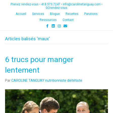
Prenez rendez-vous •
418.573.7247
•
info@carolinetanguay.com
•
GOrendez-vous
Accueil
Services
Blogue
Recettes
Parutions
Ressources
Contact
F
L
I
E
a
i
n
m
c
n
s
a
e
k
t
i
Articles balisés ‘maux’
b
e
a
l
o
d
g
o
i
r
k
n
a
m
6 trucs pour manger
lentement
Par
CAROLINE TANGUAY nutritionniste diététiste