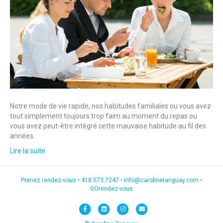
Notre mode de vie rapide, nos habitudes familiales ou vous avez
tout simplement toujours trop faim au moment du repas ou
vous avez peut-être intégré cette mauvaise habitude au fil des
années.
Lire la suite
Prenez rendez-vous •
418.573.7247
•
info@carolinetanguay.com
•
GOrendez-vous
F
L
I
E
a
i
n
m