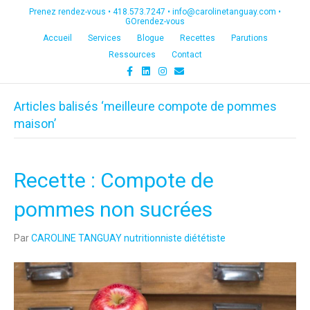
Prenez rendez-vous •
418.573.7247
•
info@carolinetanguay.com
•
GOrendez-vous
Accueil
Services
Blogue
Recettes
Parutions
Ressources
Contact
F
L
I
E
a
i
n
m
c
n
s
a
e
k
t
i
Articles balisés ‘meilleure compote de pommes
b
e
a
l
o
d
g
maison’
o
i
r
k
n
a
m
Recette : Compote de
pommes non sucrées
Par
CAROLINE TANGUAY nutritionniste diététiste