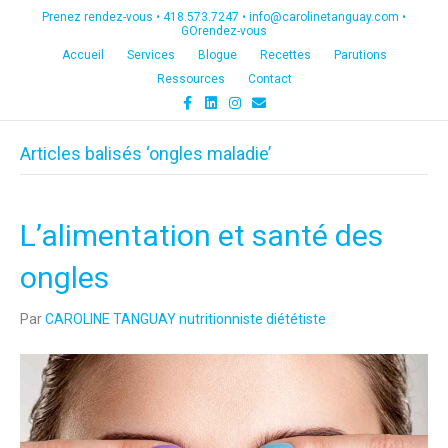
Prenez rendez-vous •
418.573.7247
•
info@carolinetanguay.com
•
GOrendez-vous
Accueil
Services
Blogue
Recettes
Parutions
Ressources
Contact
F
L
I
E
a
i
n
m
c
n
s
a
e
k
t
i
Articles balisés ‘ongles maladie’
b
e
a
l
o
d
g
o
i
r
k
n
a
m
L’alimentation et santé des
ongles
Par
CAROLINE TANGUAY nutritionniste diététiste