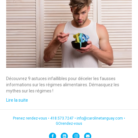
Découvrez 9 astuces infaillibles pour déceler les fausses
informations sur les régimes alimentaires. Démasquez les
mythes sur les régimes !
Lire la suite
Prenez rendez-vous •
418.573.7247
•
info@carolinetanguay.com
•
GOrendez-vous
F
L
I
E