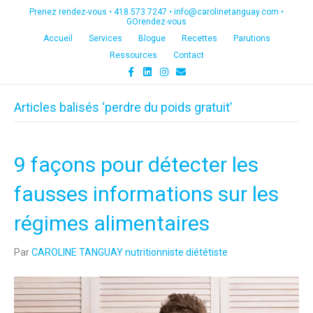
Prenez rendez-vous •
418.573.7247
•
info@carolinetanguay.com
•
GOrendez-vous
Accueil
Services
Blogue
Recettes
Parutions
Ressources
Contact
F
L
I
E
a
i
n
m
c
n
s
a
e
k
t
i
Articles balisés ‘perdre du poids gratuit’
b
e
a
l
o
d
g
o
i
r
k
n
a
m
9 façons pour détecter les
fausses informations sur les
régimes alimentaires
Par
CAROLINE TANGUAY nutritionniste diététiste