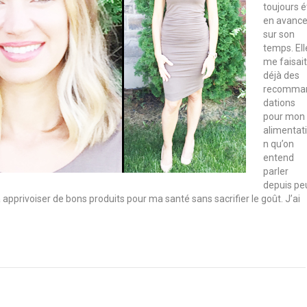
toujours é
en avanc
sur son
temps. Ell
me faisait
déjà des
recomma
dations
pour mon
alimentat
n qu’on
entend
parler
depuis pe
 apprivoiser de bons produits pour ma santé sans sacrifier le goût. J’ai