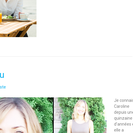
au
ste
Je connai
Caroline
depuis un
quinzaine
d’années 
elle a