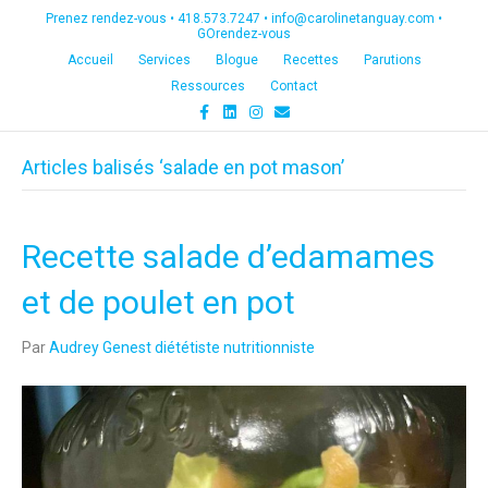
Prenez rendez-vous •
418.573.7247
•
info@carolinetanguay.com
•
GOrendez-vous
Accueil
Services
Blogue
Recettes
Parutions
Ressources
Contact
F
L
I
E
a
i
n
m
c
n
s
a
e
k
t
i
Articles balisés ‘salade en pot mason’
b
e
a
l
o
d
g
o
i
r
k
n
a
m
Recette salade d’edamames
et de poulet en pot
Par
Audrey Genest diététiste nutritionniste