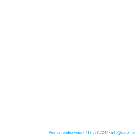
Prenez rendez-vous •
418.573.7247
•
info@carolin