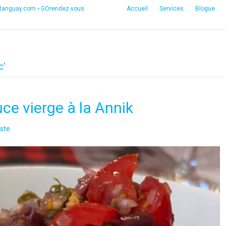
etanguay.com
•
GOrendez-vous
Accueil
Services
Blogue
c’
ce vierge à la Annik
ste