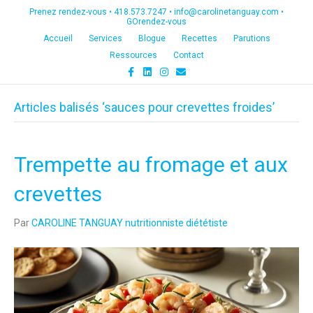
Prenez rendez-vous •
418.573.7247
•
info@carolinetanguay.com
•
GOrendez-vous
Accueil
Services
Blogue
Recettes
Parutions
Ressources
Contact
F
L
I
E
a
i
n
m
c
n
s
a
e
k
t
i
Articles balisés ‘sauces pour crevettes froides’
b
e
a
l
o
d
g
o
i
r
k
n
a
m
Trempette au fromage et aux
crevettes
Par
CAROLINE TANGUAY nutritionniste diététiste