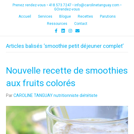
Prenez rendez-vous •
418.573.7247
•
info@carolinetanguay.com
•
GOrendez-vous
Accueil
Services
Blogue
Recettes
Parutions
Ressources
Contact
F
L
I
E
a
i
n
m
c
n
s
a
e
k
t
i
Articles balisés ‘smoothie petit déjeuner complet’
b
e
a
l
o
d
g
o
i
r
k
n
a
m
Nouvelle recette de smoothies
aux fruits colorés
Par
CAROLINE TANGUAY nutritionniste diététiste