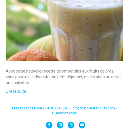
Avec cette nouvelle recette de smoothies aux fruits colorés,
vous pourrez la déguster au petit déjeuner, en collation ou après
une activitée.
Lire la suite
Prenez rendez-vous •
418.573.7247
•
info@carolinetanguay.com
•
GOrendez-vous
F
L
I
E