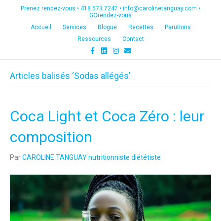
Prenez rendez-vous •
418.573.7247
•
info@carolinetanguay.com
•
GOrendez-vous
Accueil
Services
Blogue
Recettes
Parutions
Ressources
Contact
F
L
I
E
a
i
n
m
c
n
s
a
e
k
t
i
Articles balisés ‘Sodas allégés’
b
e
a
l
o
d
g
o
i
r
k
n
a
m
Coca Light et Coca Zéro : leur
composition
Par
CAROLINE TANGUAY nutritionniste diététiste