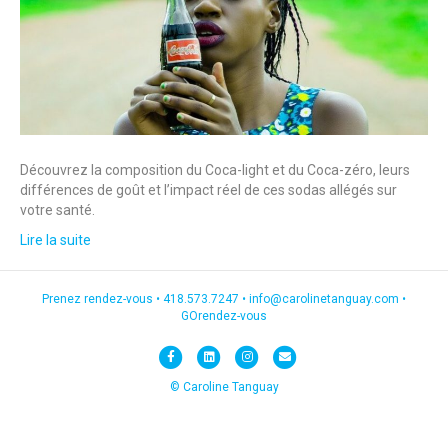
Découvrez la composition du Coca-light et du Coca-zéro, leurs
différences de goût et l’impact réel de ces sodas allégés sur
votre santé.
Lire la suite
Prenez rendez-vous •
418.573.7247
•
info@carolinetanguay.com
•
GOrendez-vous
F
L
I
E
a
i
n
m
© Caroline Tanguay
c
n
s
a
e
k
t
i