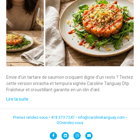
Envie d’un tartare de saumon croquant digne d’un resto ? Testez
cette version sriracha et tempura signée Caroline Tanguay Dtp.
Fraîcheur et croustillant garantis en un clin d’œil.
Lire la suite
Prenez rendez-vous •
418.573.7247
•
info@carolinetanguay.com
•
GOrendez-vous
F
L
I
E