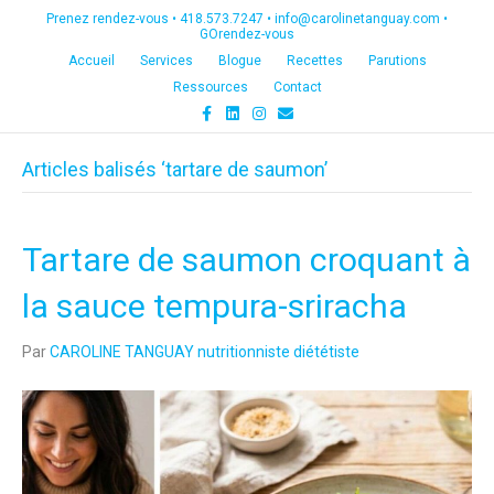
Prenez rendez-vous •
418.573.7247
•
info@carolinetanguay.com
•
GOrendez-vous
Accueil
Services
Blogue
Recettes
Parutions
Ressources
Contact
F
L
I
E
a
i
n
m
c
n
s
a
e
k
t
i
Articles balisés ‘tartare de saumon’
b
e
a
l
o
d
g
o
i
r
k
n
a
m
Tartare de saumon croquant à
la sauce tempura-sriracha
Par
CAROLINE TANGUAY nutritionniste diététiste