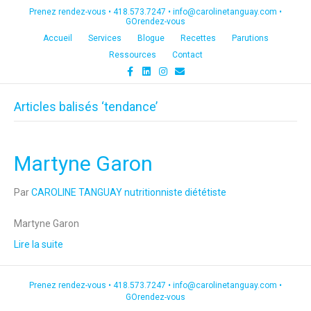
Prenez rendez-vous •
418.573.7247
•
info@carolinetanguay.com
•
GOrendez-vous
Accueil
Services
Blogue
Recettes
Parutions
Ressources
Contact
F
L
I
E
a
i
n
m
c
n
s
a
e
k
t
i
Articles balisés ‘tendance’
b
e
a
l
o
d
g
o
i
r
k
n
a
m
Martyne Garon
Par
CAROLINE TANGUAY nutritionniste diététiste
Martyne Garon
Lire la suite
Prenez rendez-vous •
418.573.7247
•
info@carolinetanguay.com
•
GOrendez-vous