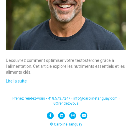
Découvrez comment optimiser votre testostérone grâce à
l’alimentation. Cet article explore les nutriments essentiels et les
aliments clés.
Lire la suite
Prenez rendez-vous •
418.573.7247
•
info@carolinetanguay.com
•
GOrendez-vous
F
L
I
E
a
i
n
m
© Caroline Tanguay
c
n
s
a