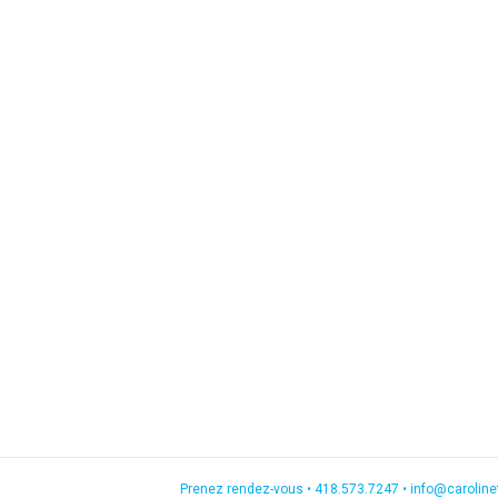
Prenez rendez-vous •
418.573.7247
•
info@carolin