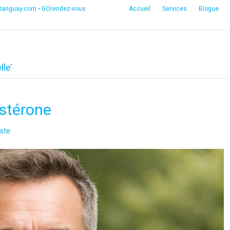
etanguay.com
•
GOrendez-vous
Accueil
Services
Blogue
lle’
ostérone
ste