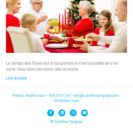
Le temps des Fêtes est à nos portes et il est possible de s’en
sortir. Voici donc les mots-clés à retenir :
Lire la suite
Prenez rendez-vous •
418.573.7247
•
info@carolinetanguay.com
•
GOrendez-vous
F
L
I
E
a
i
n
m
© Caroline Tanguay
c
n
s
a