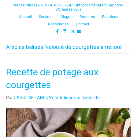
Prenez rendez-vous •
418.573.7247
•
info@carolinetanguay.com
•
GOrendez-vous
Accueil
Services
Blogue
Recettes
Parutions
Ressources
Contact
F
L
I
E
a
i
n
m
c
n
s
a
e
k
t
i
Articles balisés ‘velouté de courgettes amélioré’
b
e
a
l
o
d
g
o
i
r
k
n
a
m
Recette de potage aux
courgettes
Par
CAROLINE TANGUAY nutritionniste diététiste