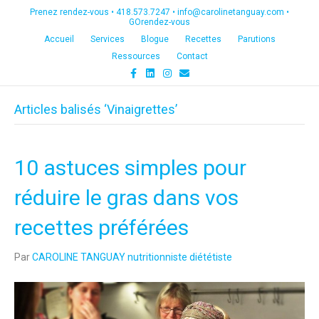
Prenez rendez-vous •
418.573.7247
•
info@carolinetanguay.com
•
GOrendez-vous
Accueil
Services
Blogue
Recettes
Parutions
Ressources
Contact
F
L
I
E
a
i
n
m
c
n
s
a
e
k
t
i
Articles balisés ‘Vinaigrettes’
b
e
a
l
o
d
g
o
i
r
k
n
a
m
10 astuces simples pour
réduire le gras dans vos
recettes préférées
Par
CAROLINE TANGUAY nutritionniste diététiste