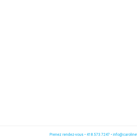
Prenez rendez-vous •
418.573.7247
•
info@carolin