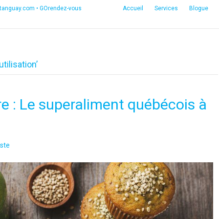
etanguay.com
•
GOrendez-vous
Accueil
Services
Blogue
tilisation’
re : Le superaliment québécois à
ste