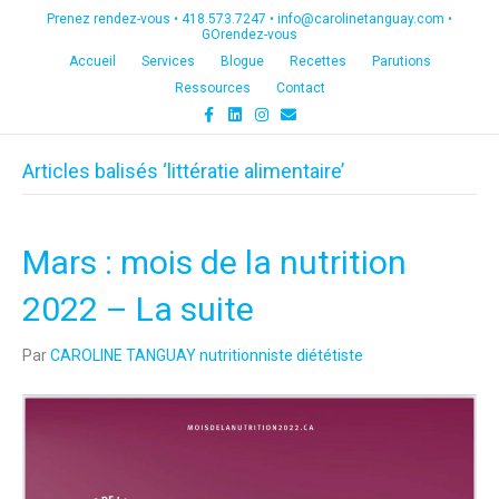
Prenez rendez-vous •
418.573.7247
•
info@carolinetanguay.com
•
GOrendez-vous
Accueil
Services
Blogue
Recettes
Parutions
Ressources
Contact
F
L
I
E
a
i
n
m
c
n
s
a
e
k
t
i
Articles balisés ‘littératie alimentaire’
b
e
a
l
o
d
g
o
i
r
k
n
a
m
Mars : mois de la nutrition
2022 – La suite
Par
CAROLINE TANGUAY nutritionniste diététiste