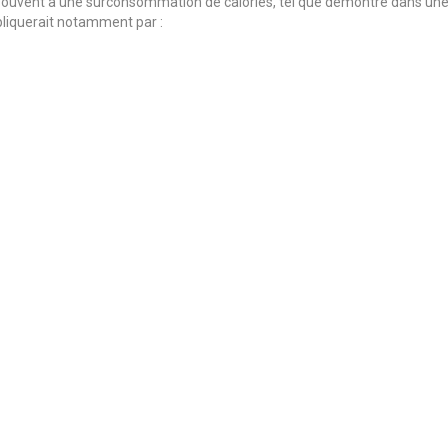
 souvent à une surconsommation de calories, tel que démontré dans un
pliquerait notamment par :