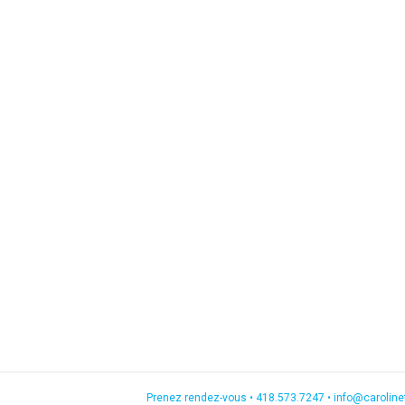
Prenez rendez-vous •
418.573.7247
•
info@carolin