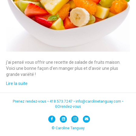
j’ai pensé vous offrir une recette de salade de fruits maison.
Voici une bonne façon d’en manger plus et d’avoir une plus
grande variété !
Lire la suite
Prenez rendez-vous •
418.573.7247
•
info@carolinetanguay.com
•
GOrendez-vous
F
L
I
E
a
i
n
m
© Caroline Tanguay
c
n
s
a