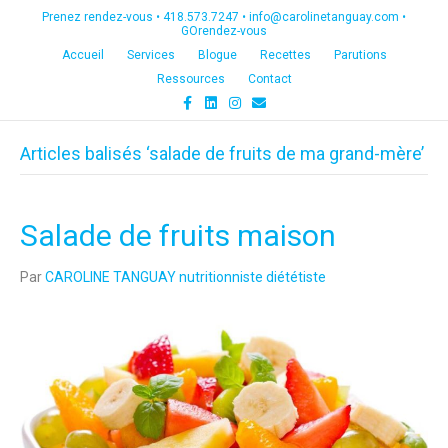
Prenez rendez-vous •
418.573.7247
•
info@carolinetanguay.com
•
GOrendez-vous
Accueil
Services
Blogue
Recettes
Parutions
Ressources
Contact
F
L
I
E
a
i
n
m
c
n
s
a
e
k
t
i
Articles balisés ‘salade de fruits de ma grand-mère’
b
e
a
l
o
d
g
o
i
r
k
n
a
m
Salade de fruits maison
Par
CAROLINE TANGUAY nutritionniste diététiste