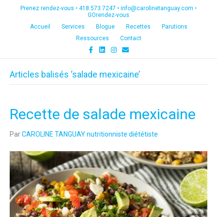
Prenez rendez-vous •
418.573.7247
•
info@carolinetanguay.com
•
GOrendez-vous
Accueil
Services
Blogue
Recettes
Parutions
Ressources
Contact
F
L
I
E
a
i
n
m
c
n
s
a
e
k
t
i
Articles balisés ‘salade mexicaine’
b
e
a
l
o
d
g
o
i
r
k
n
a
m
Recette de salade mexicaine
Par
CAROLINE TANGUAY nutritionniste diététiste