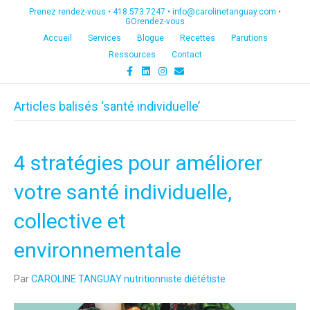
Prenez rendez-vous •
418.573.7247
•
info@carolinetanguay.com
•
GOrendez-vous
Accueil
Services
Blogue
Recettes
Parutions
Ressources
Contact
F
L
I
E
a
i
n
m
c
n
s
a
e
k
t
i
Articles balisés ‘santé individuelle’
b
e
a
l
o
d
g
o
i
r
k
n
a
m
4 stratégies pour améliorer
votre santé individuelle,
collective et
environnementale
Par
CAROLINE TANGUAY nutritionniste diététiste