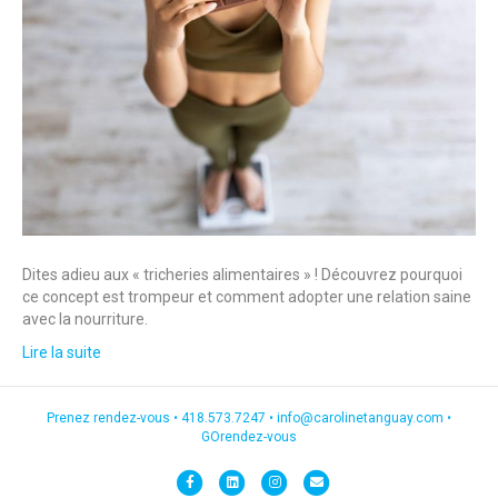
Dites adieu aux « tricheries alimentaires » ! Découvrez pourquoi
ce concept est trompeur et comment adopter une relation saine
avec la nourriture.
Lire la suite
Prenez rendez-vous •
418.573.7247
•
info@carolinetanguay.com
•
GOrendez-vous
F
L
I
E