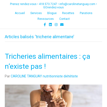
Prenez rendez-vous •
418.573.7247
•
info@carolinetanguay.com
•
GOrendez-vous
Accueil
Services
Blogue
Recettes
Parutions
Ressources
Contact
F
L
I
E
a
i
n
m
c
n
s
a
e
k
t
i
Articles balisés ‘tricherie alimentaire’
b
e
a
l
o
d
g
o
i
r
k
n
a
m
Tricheries alimentaires : ça
n’existe pas !
Par
CAROLINE TANGUAY nutritionniste diététiste