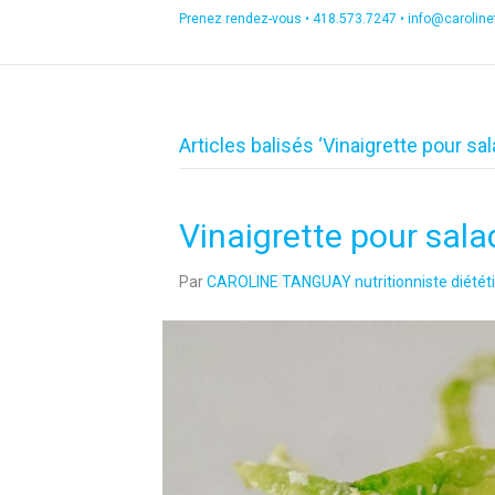
Prenez rendez-vous •
418.573.7247
•
info@carolin
Articles balisés ‘Vinaigrette pour sa
Vinaigrette pour sala
Par
CAROLINE TANGUAY nutritionniste diététi