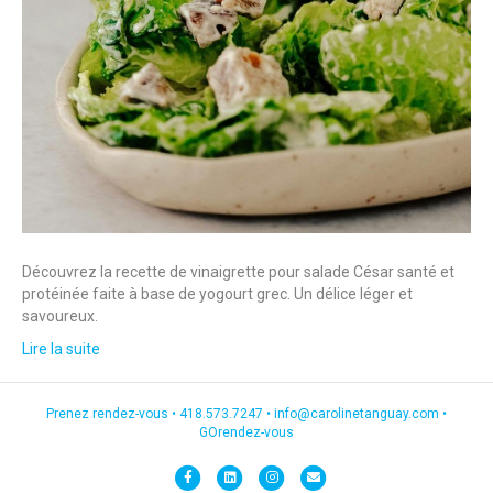
Découvrez la recette de vinaigrette pour salade César santé et
protéinée faite à base de yogourt grec. Un délice léger et
savoureux.
Lire la suite
Prenez rendez-vous •
418.573.7247
•
info@carolinetanguay.com
•
GOrendez-vous
F
L
I
E