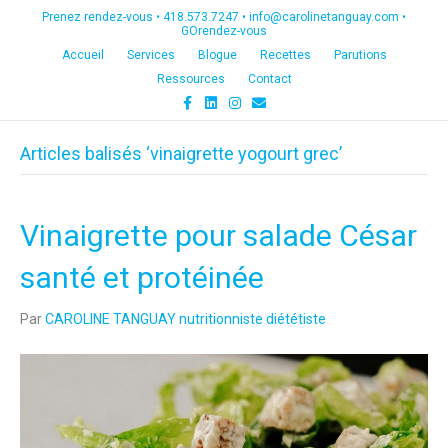
Prenez rendez-vous •
418.573.7247
•
info@carolinetanguay.com
•
GOrendez-vous
Accueil
Services
Blogue
Recettes
Parutions
Ressources
Contact
F
L
I
E
a
i
n
m
c
n
s
a
e
k
t
i
Articles balisés ‘vinaigrette yogourt grec’
b
e
a
l
o
d
g
o
i
r
k
n
a
m
Vinaigrette pour salade César
santé et protéinée
Par
CAROLINE TANGUAY nutritionniste diététiste