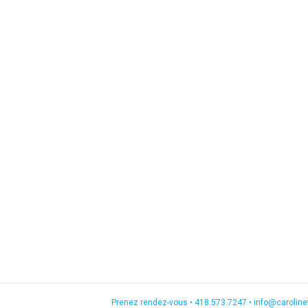
Prenez rendez-vous •
418.573.7247
•
info@carolin