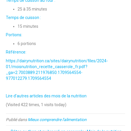
Temps de cuisson au four :
25 à 35 minutes
Temps de cuisson :
15 minutes
Portions:
6 portions
Référence:
https://dairynutrition.ca/sites/dairynutrition/files/2024-
01/moisnutrition_recette_casserole_fr.pdf?
_ga=2.7003889.211976850.1709564554-
977012279.1709564554
Lire d’autres articles des mois de la nutrition
(Visited 422 times, 1 visits today)
Publié dans
Mieux comprendre l'alimentation