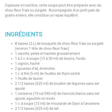
Copieuse et nutritive, cette soupe peut être préparée avec du
chou-fleur frais ou surgelé. Accompagnée d’un petit pain de
grains entiers, elle constitue un repas équilibré.
INGRÉDIENTS
8 tasses (2 L) de bouquets de chou-fleur frais ou surgelé
(environ 1 tête de chou-fleur frais)
1 carotte, pelée et hachée grossièrement
1 à 2 c. à soupe (15 à 30 ml) de beurre, fondu
1 oignon, haché
2 gousses d’ail, émincées
1 c. à thé (5 ml) de feuilles de thym séché
1 feuille de laurier
2 1/2 tasses (625 ml) de bouillon de légumes sans sel
ajouté
1 conserve (19 oz/540 ml) de haricots blancs sans sel
ajouté, égouttés et rincés
1 c. à soupe (15 ml) de moutarde de Dijon à l’ancienne
2 1/2 tasses (625 ml) de lait