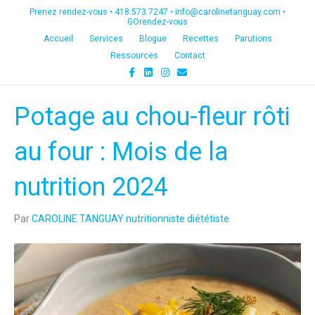
Prenez rendez-vous •
418.573.7247
•
info@carolinetanguay.com
•
GOrendez-vous
Accueil
Services
Blogue
Recettes
Parutions
Ressources
Contact
F
L
I
E
a
i
n
m
c
n
s
a
e
k
t
i
Potage au chou-fleur rôti
b
e
a
l
o
d
g
o
i
r
k
n
a
au four : Mois de la
m
nutrition 2024
Par
CAROLINE TANGUAY nutritionniste diététiste