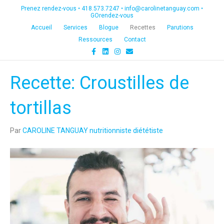
Prenez rendez-vous •
418.573.7247
•
info@carolinetanguay.com
•
GOrendez-vous
Accueil
Services
Blogue
Recettes
Parutions
Ressources
Contact
F
L
I
E
a
i
n
m
c
n
s
a
e
k
t
i
Recette: Croustilles de
b
e
a
l
o
d
g
o
i
r
k
n
a
tortillas
m
Par
CAROLINE TANGUAY nutritionniste diététiste