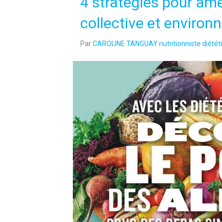
4 stratégies pour amél
collective et enviro
Par
CAROLINE TANGUAY nutritionniste diététi