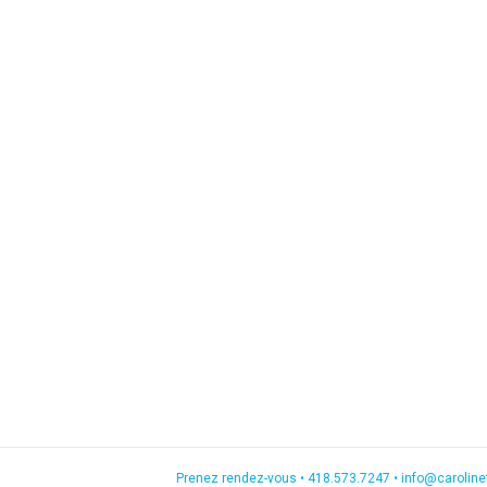
Prenez rendez-vous •
418.573.7247
•
info@carolin