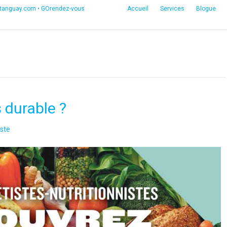
etanguay.com
•
GOrendez-vous
Accueil
Services
Blogue
 durable ?
ste